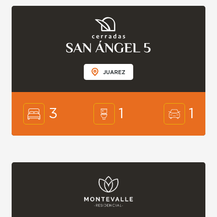
JUAREZ
3
1
1