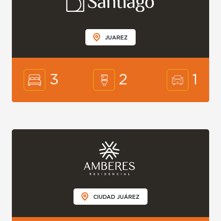
JUAREZ
3
2
1
CIUDAD JUÁREZ