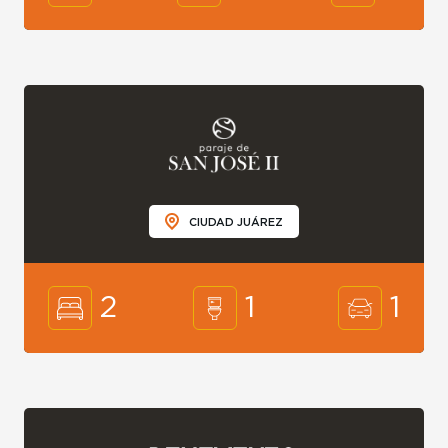
CIUDAD JUÁREZ
2
1
1