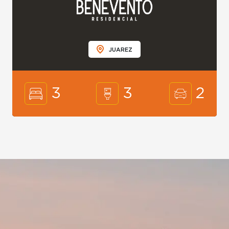
JUAREZ
3
3
2