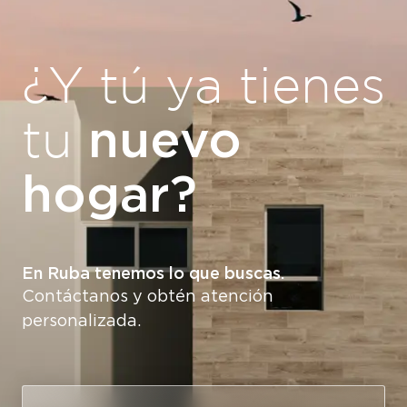
¿Y tú ya tienes
nuevo
tu
hogar?
En Ruba tenemos lo que buscas.
Contáctanos y obtén atención
personalizada.