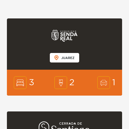
JUAREZ
3
2
1