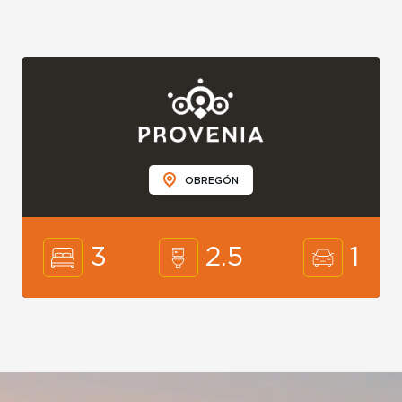
OBREGÓN
3
2.5
1