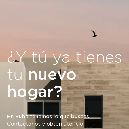
¿Y tú ya tienes
nuevo
tu
hogar?
En Ruba tenemos lo que buscas.
Contáctanos y obtén atención