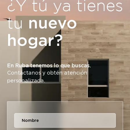
¿Y tú ya tienes
nuevo
tu
hogar?
En Ruba tenemos lo que buscas.
Contáctanos y obtén atención
personalizada.