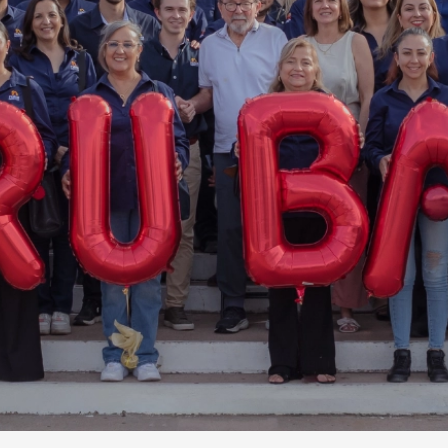
Obregón, Hermosillo, Ciudad Juárez,
Chihuahua, Querétaro, Torreón, Saltillo,
Monterrey, Guadalajara, León, Puebla,
Toluca, Veracruz y Cancún.