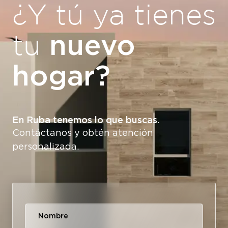
¿Y tú ya tienes
nuevo
tu
hogar?
En Ruba tenemos lo que buscas.
Contáctanos y obtén atención
personalizada.