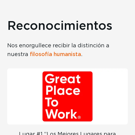
Reconocimientos
Nos enorgullece recibir la distinción a
filosofía humanista
nuestra
.
Lugar #1 “Los Mejores Lugares para
L