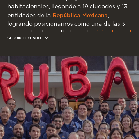
habitacionales, llegando a 19 ciudades y 13
República Mexicana
entidades de la
,
logrando posicionarnos como una de las 3
vivienda en el
principales desarrolladoras de
SEGUIR LEYENDO
país
.
Estamos orgullosos del reconocimiento a
Jesús Sandoval
nuestro Director General,
Armenta
, como uno de los mejores CEO en
Great Place to Work
Jaime
México por
y a
Rangel Salgueiro
, nuestro Director de
Recursos Humanos como uno de los 100
mejores CHRO&ldquos en el país.
En la actualidad, nuestra empresa opera de
Tijuana, Mexicali,
manera consolidada en: