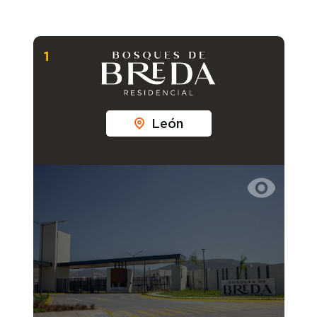
1
León
Proximamente