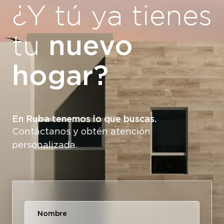
¿Y tú ya tienes
nuevo
tu
hogar?
En Ruba tenemos lo que buscas.
Contáctanos y obtén atención
personalizada.