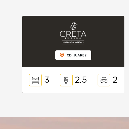
CD. JUAREZ
3
2.5
2