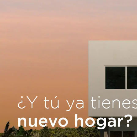
¿Y tú ya tiene
nuevo hogar?