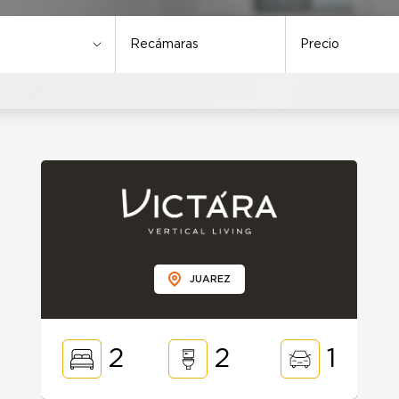
Recámaras
Precio
Tipo
JUAREZ
2
2
1