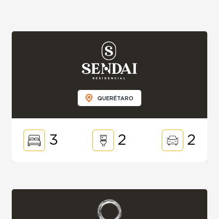
QUERÉTARO
3
2
2