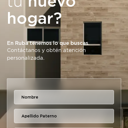
nuevo
tu
hogar?
En Ruba tenemos lo que buscas.
Contáctanos y obtén atención
personalizada.