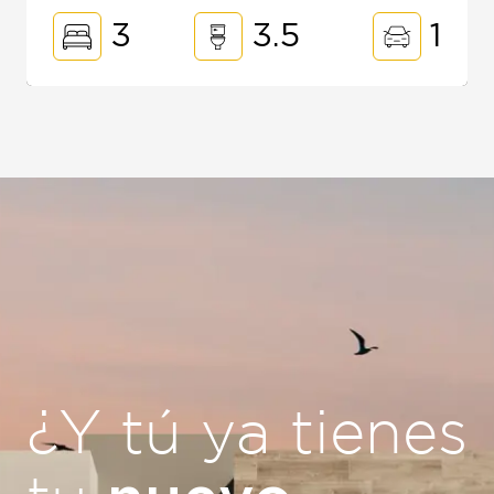
3
3.5
1
¿Y tú ya tienes