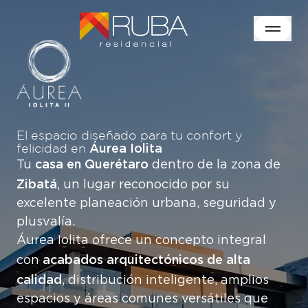
El espacio diseñado para tu confort y
felicidad en
Áurea Iolita
casa en Querétaro
Tu
dentro de la zona de
Zibatá
, un lugar reconocido por su
excelente planeación urbana, seguridad y
plusvalía.
Áurea Iolita ofrece un concepto integral
acabados arquitectónicos de alta
con
calidad
, distribución inteligente, amplios
espacios y áreas comunes versátiles que