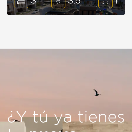
3
3.5
1
¿Y tú ya tienes