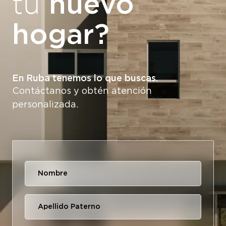
nuevo
tu
hogar?
En Ruba tenemos lo que buscas.
Contáctanos y obtén atención
personalizada.