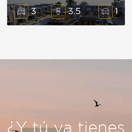
3
3.5
1
¿Y tú ya tienes