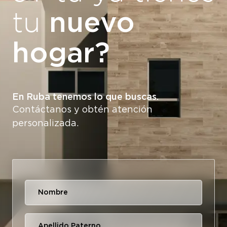
nuevo
tu
hogar?
En Ruba tenemos lo que buscas.
Contáctanos y obtén atención
personalizada.