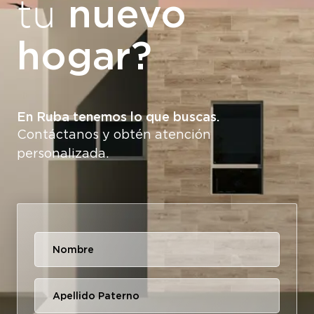
nuevo
tu
hogar?
En Ruba tenemos lo que buscas.
Contáctanos y obtén atención
personalizada.