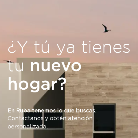
¿Y tú ya tienes
nuevo
tu
hogar?
En Ruba tenemos lo que buscas.
Contáctanos y obtén atención
personalizada.