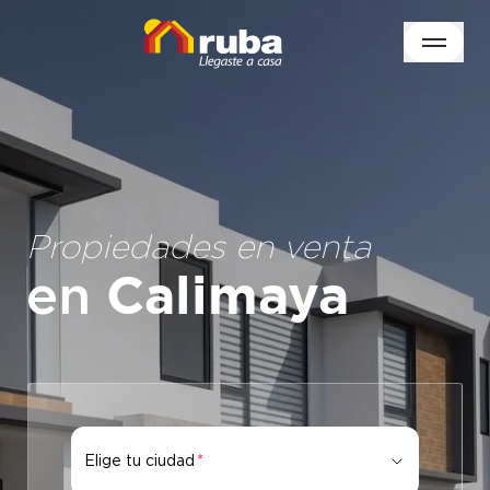
Propiedades en venta
en
Calimaya
Elige tu ciudad