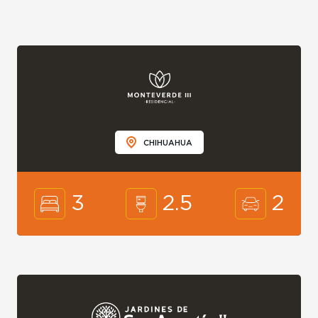
CHIHUAHUA
3
2.5
2