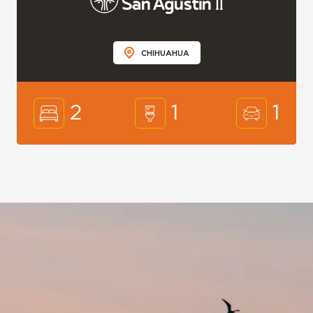
CHIHUAHUA
2
1
1