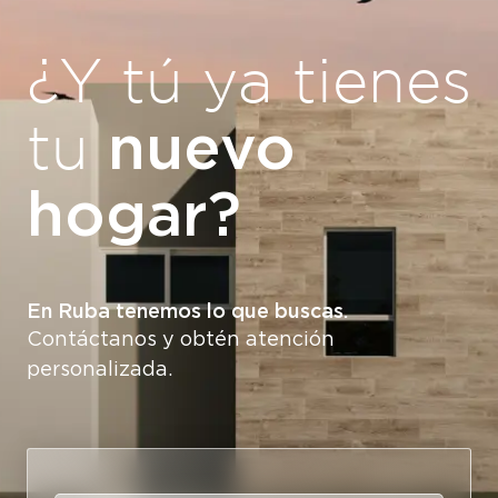
¿Y tú ya tienes
nuevo
tu
hogar?
En Ruba tenemos lo que buscas.
Contáctanos y obtén atención
personalizada.