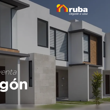
venta
gón