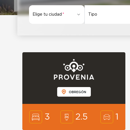
Elige tu ciudad
Tipo
OBREGÓN
Elige tu ciudad
3
2.5
1