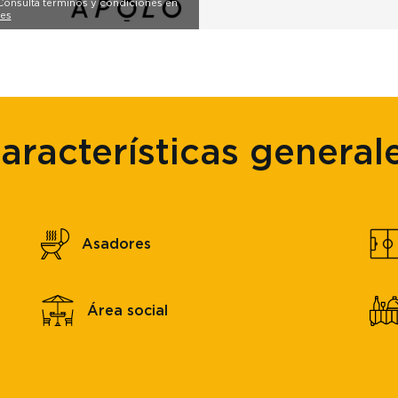
. Consulta términos y condiciones en
es
aracterísticas general
Asadores
Área social