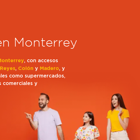
en Monterrey
Monterrey
, con accesos
 Reyes
,
Colón
y
Madero
, y
iales como supermercados,
s comerciales y