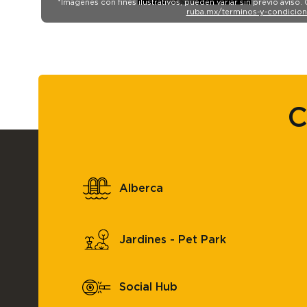
*Imágenes con fines ilustrativos, pueden variar sin previo aviso
ruba.mx/terminos-y-condicion
C
Alberca
Jardines - Pet Park
Social Hub