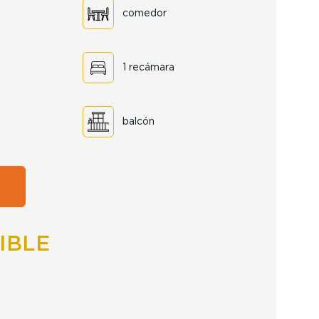
comedor
1 recámara
balcón
IBLE