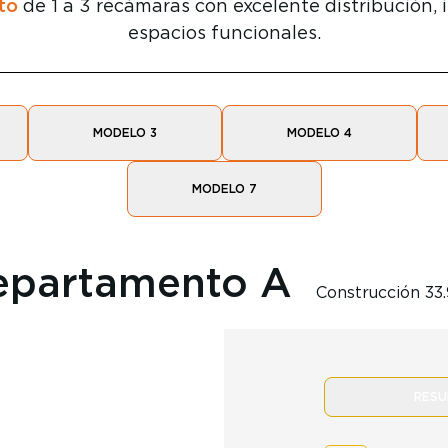
to
de 1 a 3 recámaras con excelente distribución, 
espacios funcionales.
MODELO 3
MODELO 4
MODELO 7
epartamento A
Construcción 33
RES