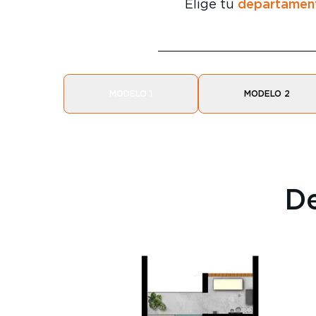
departamen
Elige tu
MODELO 1
MODELO 2
D