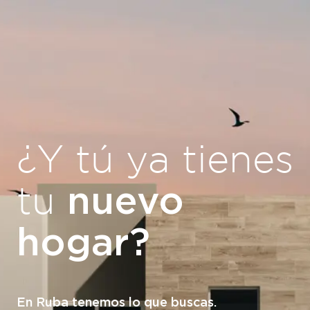
¿Y tú ya tienes
nuevo
tu
hogar?
En Ruba tenemos lo que buscas.