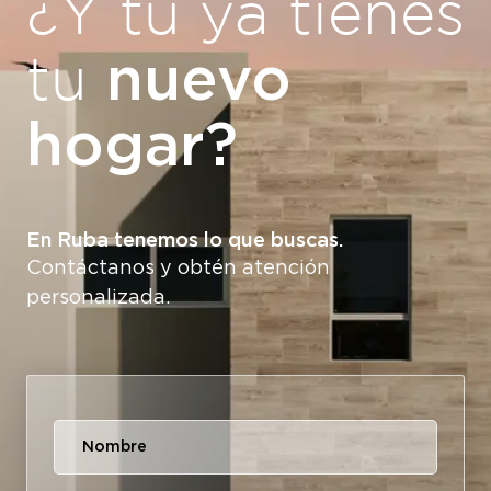
¿Y tú ya tienes
nuevo
tu
hogar?
En Ruba tenemos lo que buscas.
Contáctanos y obtén atención
personalizada.