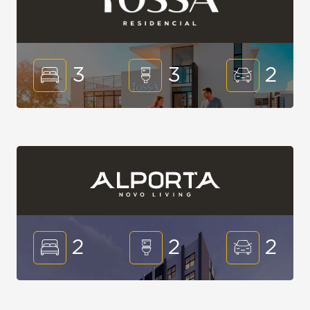
3
3
2
2
2
2