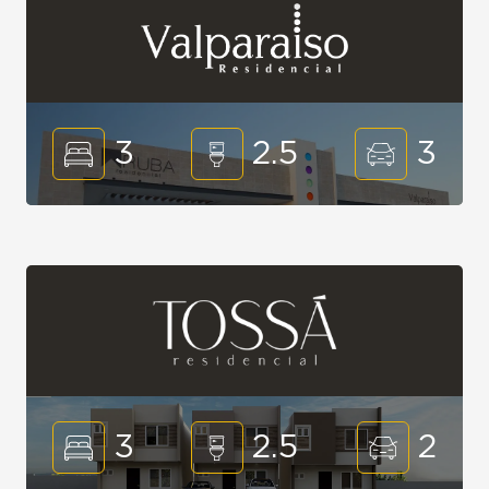
3
2.5
3
3
2.5
2