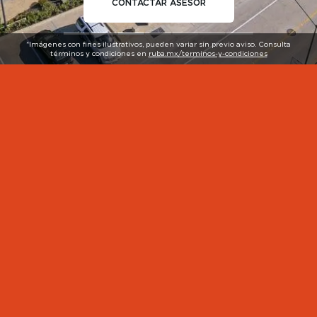
CONTACTAR ASESOR
*Imágenes con fines ilustrativos, pueden variar sin previo aviso. Consulta
términos y condiciones en
ruba.mx/terminos-y-condiciones