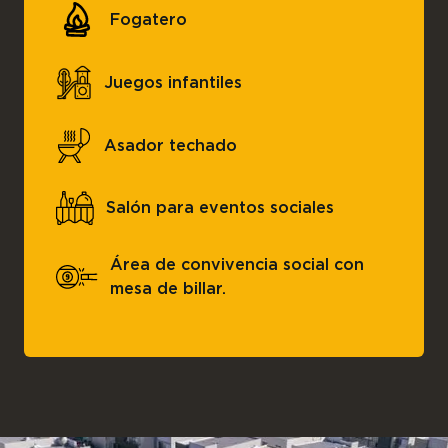
Fogatero
Juegos infantiles
Asador techado
Salón para eventos sociales
Área de convivencia social con
mesa de billar.