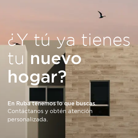
¿Y tú ya tienes
nuevo
tu
hogar?
En Ruba tenemos lo que buscas.
Contáctanos y obtén atención
personalizada.