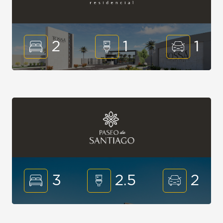
2
1
1
3
2.5
2