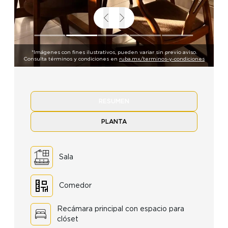
*Imágenes con fines ilustrativos, pueden variar sin previo aviso.
Consulta términos y condiciones en
ruba.mx/terminos-y-condiciones
RESUMEN
PLANTA
Sala
Comedor
Recámara principal con espacio para
clóset