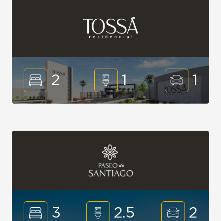
2
1
1
3
2.5
2