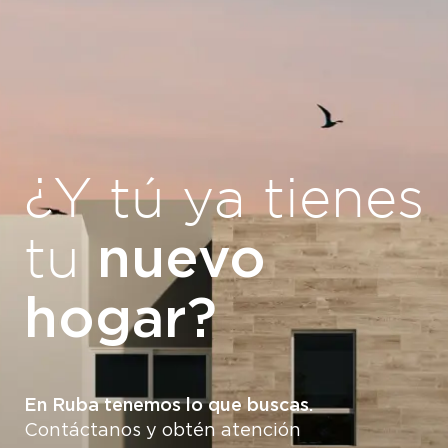
¿Y tú ya tienes
nuevo
tu
hogar?
En Ruba tenemos lo que buscas.
Contáctanos y obtén atención