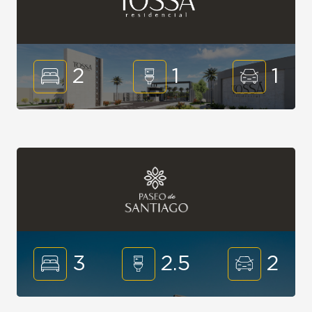
2
1
1
3
2.5
2