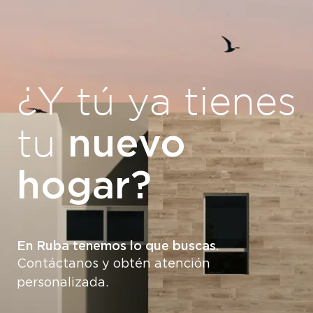
¿Y tú ya tienes
nuevo
tu
hogar?
En Ruba tenemos lo que buscas.
Contáctanos y obtén atención
personalizada.