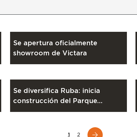
RUBA
18 de noviembre de 2025
Se apertura oficialmente
showroom de Victara
PROYECTO
21 de noviembre de 2024
Se diversifica Ruba: inicia
construcción del Parque
Industrial Natura en Tijuana
1
2