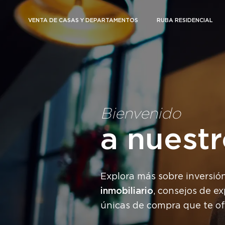
VENTA DE CASAS Y DEPARTAMENTOS
RUBA RESIDENCIAL
Bienvenido
a nuest
Explora más sobre inversió
inmobiliario
, consejos de e
únicas de compra que te o