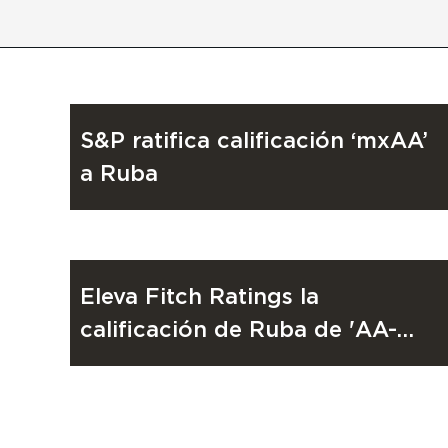
COMUNIDAD
22 de abril de 2026
S&P ratifica calificación ‘mxAA’
a Ruba
INVERSIÓN
17 de febrero de 2025
Eleva Fitch Ratings la
calificación de Ruba de 'AA-
(mex)' a 'AA(mex)'