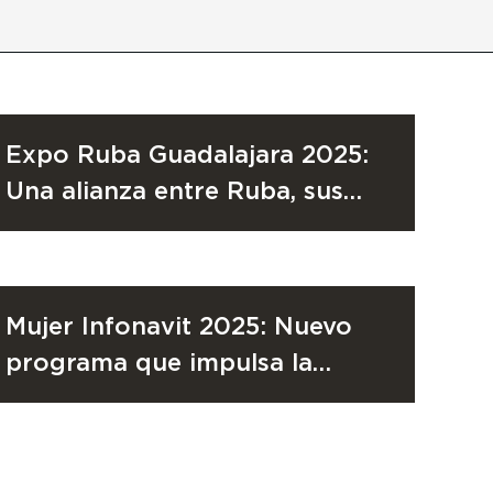
RUBA
10 de noviembre de 2025
Expo Ruba Guadalajara 2025:
Una alianza entre Ruba, sus
socios y la banca comercial
INVERSIÓN
4 de junio de 2024
Mujer Infonavit 2025: Nuevo
programa que impulsa la
igualdad y facilita el crédito
para vivienda