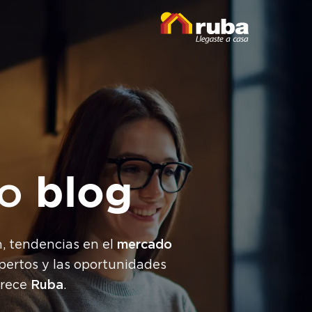
ro
blog
mercado
n, tendencias en el
xpertos y las oportunidades
Ruba
frece
.