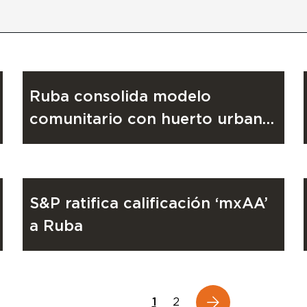
RUBA
14 de julio de 2026
Ruba consolida modelo
comunitario con huerto urbano
en Natura
COMUNIDAD
22 de abril de 2026
S&P ratifica calificación ‘mxAA’
a Ruba
1
2