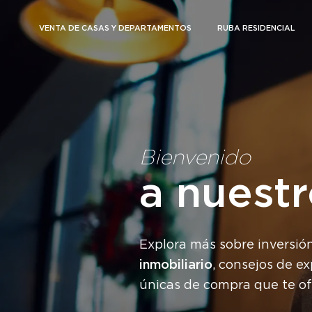
VENTA DE CASAS Y DEPARTAMENTOS
RUBA RESIDENCIAL
Bienvenido
a nuest
Explora más sobre inversió
inmobiliario
, consejos de e
únicas de compra que te o