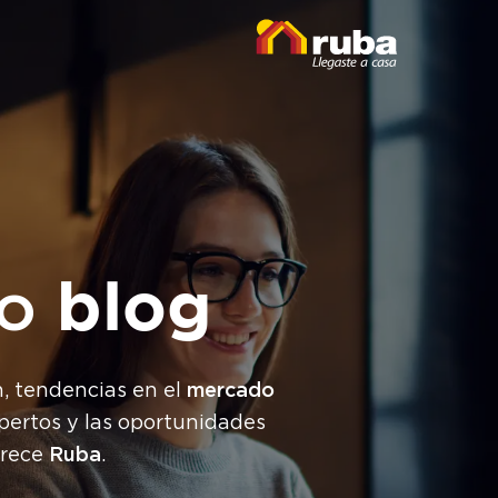
ro
blog
mercado
n, tendencias en el
xpertos y las oportunidades
Ruba
frece
.