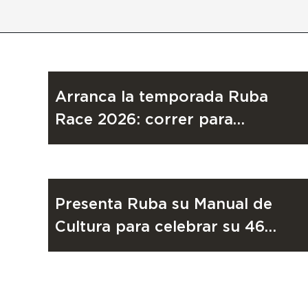
DESARROLLO COMUNITARIO
28 de julio de 2026
Arranca la temporada Ruba
Race 2026: correr para
transformar vidas en México
RUBA
30 de junio de 2026
Presenta Ruba su Manual de
Cultura para celebrar su 46
Aniversario