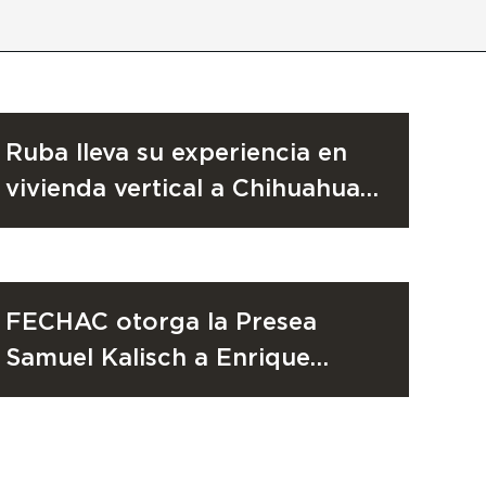
RUBA
7 de julio de 2026
Ruba lleva su experiencia en
vivienda vertical a Chihuahua
capital
EMPRESA SOCIALMENTE RESPONSABLE
19 de febrero de 2026
FECHAC otorga la Presea
Samuel Kalisch a Enrique
Terrazas Torres, fundador de
Grupo Ruba