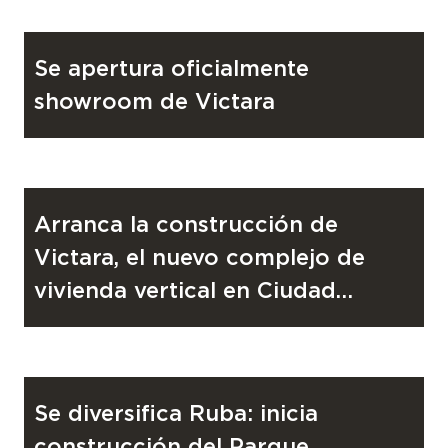
RUBA
18 de noviembre de 2025
Se apertura oficialmente
showroom de Victara
RUBA
4 de junio de 2025
Arranca la construcción de
Victara, el nuevo complejo de
vivienda vertical en Ciudad
Juárez
PROYECTO
21 de noviembre de 2024
Se diversifica Ruba: inicia
construcción del Parque