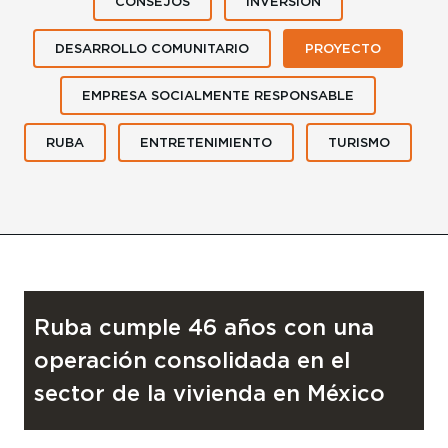
CONSEJOS
INVERSIÓN
DESARROLLO COMUNITARIO
PROYECTO
EMPRESA SOCIALMENTE RESPONSABLE
RUBA
ENTRETENIMIENTO
TURISMO
PROYECTO
29 de mayo de 2026
Ruba cumple 46 años con una
operación consolidada en el
sector de la vivienda en México