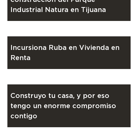
Industrial Natura en Tijuana
PROYECTO
15 de noviembre de 2024
Incursiona Ruba en Vivienda en
Renta
PROYECTO
13 de junio de 2024
Construyo tu casa, y por eso
tengo un enorme compromiso
contigo