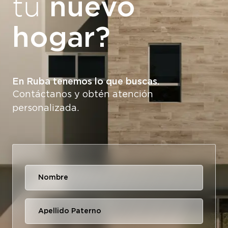
nuevo
tu
hogar?
En Ruba tenemos lo que buscas.
Contáctanos y obtén atención
personalizada.