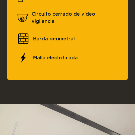
Circuito cerrado de vídeo
vigilancia
Barda perimetral
Malla electrificada