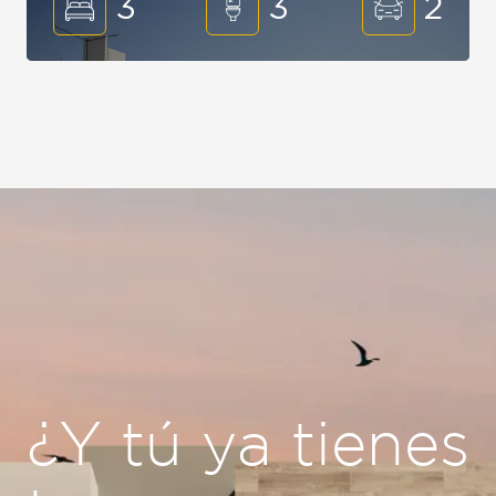
3
3
2
¿Y tú ya tienes